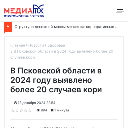
С
труктура денежной массы меняется: корпоративные депозиты обогнали вклады населения
Главная
Новости
Здоровье
В Псковской области в 2024 году выявлено более 20
случаев кори
В Псковской области в
2024 году выявлено
более 20 случаев кори
18 декабря 2024 22:54
994
1 минута