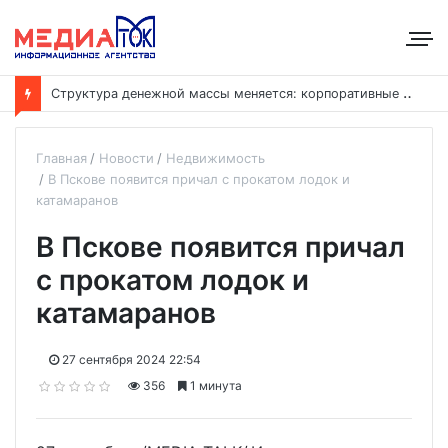
С
труктура денежной массы меняется: корпоративные депозиты обогнали вклады населения
Главная
Новости
Недвижимость
В Пскове появится причал с прокатом лодок и
катамаранов
В Пскове появится причал
с прокатом лодок и
катамаранов
27 сентября 2024 22:54
356
1 минута